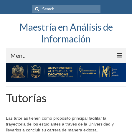
Search
for:
Maestría en Análisis de
Información
Menu
UA Matemáticas
El programa
Tutorías
Alumnos
Núcleo Académico Básico
Las tutorías tienen como propósito principal facilitar la
Proceso Administrativo
trayectoria de los estudiantes a través de la Universidad y
llevarlos a concluir su carrera de manera exitosa.
Cursos