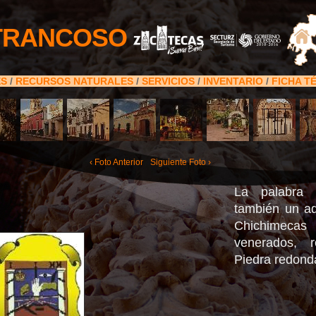
TRANCOSO
ES
/
RECURSOS NATURALES
/
SERVICIOS
/
INVENTARIO
/
FICHA T
‹ Foto Anterior
Siguiente Foto ›
La palabra 
también un adj
Chichimec
venerados, re
Piedra redond