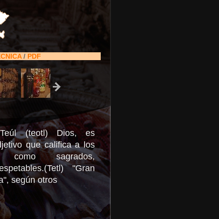
ÉCNICA
/
PDF
Teúl (teotl) Dios, es
etivo que califica a los
as como sagrados,
spetables.(Tetl) "Gran
a", según otros