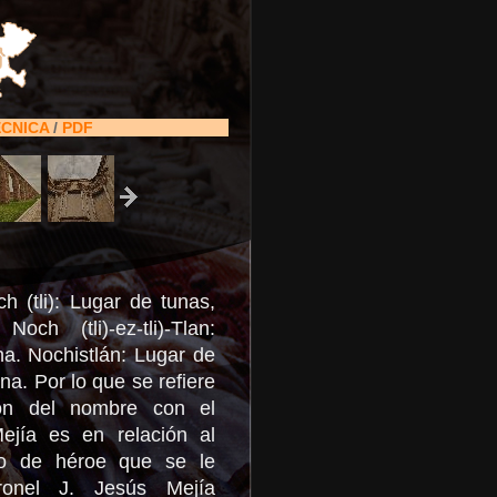
ÉCNICA
/
PDF
h (tli): Lugar de tunas,
Noch (tli)-ez-tli)-Tlan:
a. Nochistlán: Lugar de
na. Por lo que se refiere
ión del nombre con el
ejía es en relación al
to de héroe que se le
onel J. Jesús Mejía