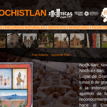
OCHISTLAN
ES
/
RECURSOS NATURALES
/
SERVICIOS
/
INVENTARIO
/
FICHA T
‹ Foto Anterior
Siguiente Foto ›
Noch-tlan: Noc
Noch-ez-tlán: 
Lugar de Gran
tunas o de gra
a la extens
apellido de M
reconocimien
hace al Cor