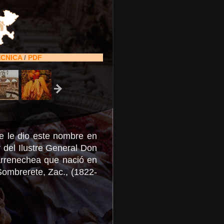
ÉCNICA
/
PDF
se le dio este nombre en
 del Ilustre General Don
rrenechea que nació en
Sombrerete, Zac., (1822-