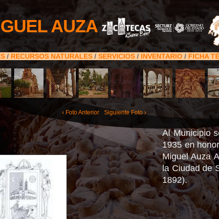
IGUEL AUZA
ES
/
RECURSOS NATURALES
/
SERVICIOS
/
INVENTARIO
/
FICHA T
‹ Foto Anterior
Siguiente Foto ›
Al Municipio 
1935 en honor
Miguel Auza A
la Ciudad de 
1892).