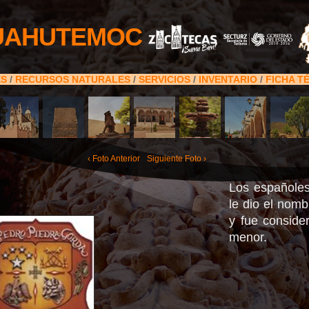
UAHUTEMOC
ES
/
RECURSOS NATURALES
/
SERVICIOS
/
INVENTARIO
/
FICHA T
‹ Foto Anterior
Siguiente Foto ›
Los españoles
le dio el nom
y fue conside
menor.